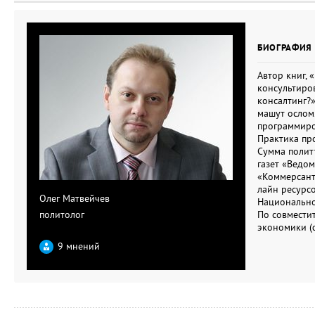
БИОГРАФИЯ 
Автор книг, 
консультиров
консалтинг?
машут ослом
программиро
Практика пр
Сумма полит
газет «Ведом
«Коммерсант-
лайн ресурсо
Олег Матвейчев
Национально
политолог
По совмести
экономики (
9 мнений