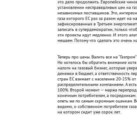
это дело продолжить. Европейские чин
установлении несправедливых цен на газ
независимых поставщиков. Это, интересно
газа которого ЕС раз за разом идет на 
зафиксированных в Третьем энергопакет
записать в супердемократии, только что
эти проекты идут медленно. И этого альт
мешаем. Потому что сделать это очень н
Теперь про цены. Валить все на "Газпром
Но хотелось бы обратить внимание хотя 
налоги на газовый бизнес, которые увер
денежки в бюджет, а ответственность пе
стран ЕС взимает с населения 20-25% от
распределительными компаниями. А есть 
100%. Второй момент — маржа перепродав
конечным потребителям, а посредникам.
опять же по самым скромным оценкам. Во
видимо, о собственном потребителе газа 
на котором сидит уже сорок лет.