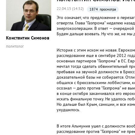
22.04.15 (14:52)
1874 просмотра
Это означает, что предложение о переза
отвергла. Глава "Газпрома" неделею наз
энергокооперации. В ответ — очередной
Будем дальше воевать. Ну что же, не мы
Константин Симонов
политолог
История с этим иском не новая. Евроко
расследование еще в сентябре 2012 года
основных партнеров "Газпрома" в ЕС. Е
мечтал тогда сделать обвинительный при
пребывая на звучной должности в Брюссе
доказательной базы не собирается. Отли
общался с брюссельскими лоббистами, к
осознал — дело против "Газпрома" не выи
в конце октября заканчивался его евро
искать финальную точку. Не удалось поб
Но дальше был Крым, санкции, и все изм
ухудшилось.
В итоге Альмуния ушел с должности воо
расследование против "Газпрома" не пр