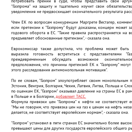
потребовать прений в суде, чтобы представить свои аргу
"Газпрома" на защиту и тщательно изучит свои обязательст
уведомления не предвосхищает окончательного результата рассл
Член ЕК по вопросам конкуренции Маргрете Вестагер, коммент
если претензии к "Газпрому" будут доказаны, концерн может
годового оборота в ЕС. "Такие правила распространяется на 
предъявляет обоснованные претензии", - сказала она.
Еврокомиссар также допустила, что проблема может быть 
выразила готовность встретиться с представителями "Г
преждевременным обсуждать возможное окончательно
предположения, что причины претензий ЕК к "Газпрому" могут 
этого расследования антимонопольная мотивация".
По ее словам, "Газпром" злоупотребляет своим монопольным 
Эстония, Венгрия, Болгария, Чехия, Латвия, Литва, Польша и Сло
по оценкам ЕК, "Газпром" оказывал давление на страны ЕС в р
в Польше и в Болгарии,
добавляет ТАСС.
Формула привязки цен "Газпрома" к нефти не соответствует е
"Мы не говорим, что привязка цен на газ к ценам на нефть неза
делается, не соответствует европейским нормам", - сказала она.
"Газпром" установил в пяти странах ЕС значительно более высок
превышают цены для других государств европейского общего р