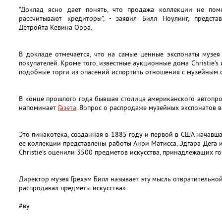
"Доклад ясно дает понять, что продажа коллекции не пом
рассчитывают кредиторы", - заявил Билл Ноулинг, предста
Детройта Кевина Орра.
В докладе отмечается, что на самые ценные экспонаты музея
покупателей. Кроме того, известные аукционные дома Christie's 
подобные торги из опасений испортить отношения с музейным 
В конце прошлого года бывшая столица американского автопр
напоминает
Газета
. Вопрос о распродаже музейных экспонатов вс
Это пинакотека, созданная в 1885 году и первой в США начавш
ее коллекции представлены работы Анри Матисса, Эдгара Дега и
Christie's оценили 3500 предметов искусства, принадлежащих г
Директор музея Грехэм Билл называет эту мысль отвратительно
распродавал предметы искусства».
#
ву