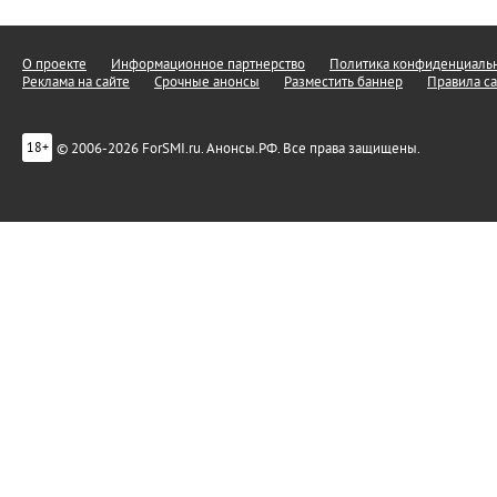
О проекте
Информационное партнерство
Политика конфиденциальн
Реклама на сайте
Срочные анонсы
Разместить баннер
Правила са
© 2006-2026 ForSMI.ru. Анонсы.РФ. Все права защищены.
18+