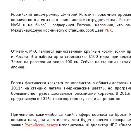
Российский вице-премьер Дмитрий Рогозин прокомментировал
космического агентства о приостановке сотрудничества с Россие
NASA и не было", - подчеркнул Рогозин, напомнив, что с
Международную космическую станцию, сообщает
РБК
.
Отметим, МКС является единственным крупным космическим п
и России. Это лаборатория стоимостью $100 млрд, принадле
Земли на расстоянии около 400 км. Сейчас на станции находя
японец.
Россия фактически является монополистом в области доставки 
2011г. на станцию летали американские шаттлы, но програм
большинство грузов доставляют российские корабли. В 2013г
предстоящую в 2016г. транспортировку шести астронавтов.
Применение каких-либо санкций в сфере космоса «отбросит 
космоса назад на десятилетия, чем будет нанесен непоправ
заявил
Российской газете
исполнительный директор НПО «Энерг