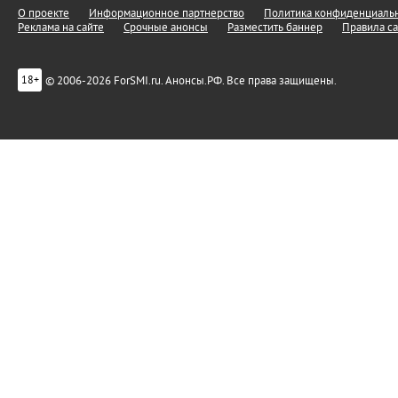
О проекте
Информационное партнерство
Политика конфиденциальн
Реклама на сайте
Срочные анонсы
Разместить баннер
Правила са
© 2006-2026 ForSMI.ru. Анонсы.РФ. Все права защищены.
18+