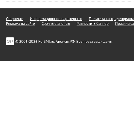
О проекте
Информационное партнерство
Политика конфиденциальн
Реклама на сайте
Срочные анонсы
Разместить баннер
Правила са
© 2006-2026 ForSMI.ru. Анонсы.РФ. Все права защищены.
18+