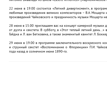
22 июня в 19.00 состоится «Летний дивертисмент», в програ
любимые произведения великих композиторов – В.А. Моцарта и
произведений Чайковского и праздничность музыки Моцарта не
28 июня в 15.00 приглашаем вас на концерт камерной музыки д
от дуэта и секстета. В субботу, в «Этот теплый летний день…» 
Гайдна и Л. ван Бетховена, а также знаменитый квинтет Л. Бокк
29 июня в 19.00 в программе заключительного воскресного кон
и струнный секстет «Воспоминание о Флоренции» П.И. Чайко
года назад в солнечном июне 1890-го.