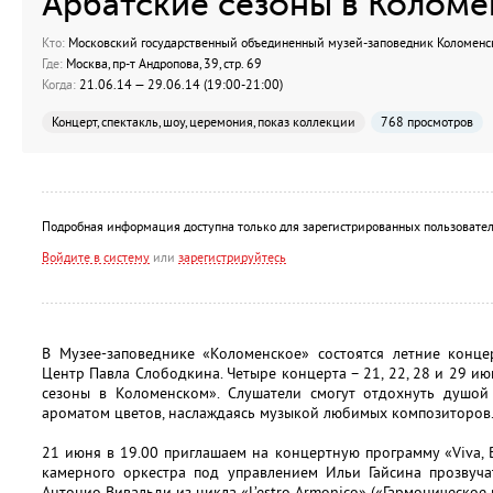
Арбатские сезоны в Колом
Кто:
Московский государственный объединенный музей-заповедник Коломенс
Где:
Москва, пр-т Андропова, 39, стр. 69
Когда:
21.06.14 — 29.06.14 (19:00-21:00)
Концерт, спектакль, шоу, церемония, показ коллекции
768 просмотров
Подробная информация доступна только для зарегистрированных пользовател
Войдите в систему
или
зарегистрируйтесь
В Музее-заповеднике «Коломенское» состоятся летние конце
Центр Павла Слободкина. Четыре концерта – 21, 22, 28 и 29 и
сезоны в Коломенском». Слушатели смогут отдохнуть душой
ароматом цветов, наслаждаясь музыкой любимых композиторов
21 июня в 19.00 приглашаем на концертную программу «Viva, 
камерного оркестра под управлением Ильи Гайсина прозвуча
Антонио Вивальди из цикла «L’estro Armonico» («Гармоническое