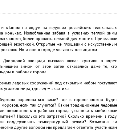
и «Танцы на льду» на ведущих российских телеканалах
на коньках. Излюбленная забава в условиях теплой зимы
 быть может, более привлекательной для многих. Привычные
тоящей экзотикой. Открытые же площадки с искусственным
роскошь. Но и они в городе являются дефицитом.
а Дворцовой площади вызвало шквал критики в адрес
ынешней зимой от этой затеи отказались даже те, кто
льдом в районах города.
иозных ледовых сооружений под открытым небом поступают
х уголков мира, где лед — экзотика.
рбуржцы порадоваться зиме? Где в городе можно будет
и морозов, если так случится? Какие традиционные ледовые
 ли возможность в районах города установить мобильные
рытием? Насколько это затратно? Сколько времени в году
 ли поддерживать температурный режим? Возможна ли
многие другие вопросы мы предлагаем ответить участникам