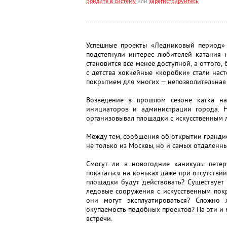
Войдите в систему
или
зарегистрируйтесь
Успешные проекты «Ледниковый период» 
подстегнули интерес любителей катания 
становится все менее доступной, а оттого,
с детства хоккейные «коробки» стали нас
покрытием для многих — непозволительная 
Возведение в прошлом сезоне катка н
инициаторов и администрации города. Н
организовывал площадки с искусственным 
Между тем, сообщения об открытии гранд
не только из Москвы, но и самых отдаленны
Смогут ли в новогодние каникулы пете
покататься на коньках даже при отсутстви
площадки будут действовать? Существует
ледовые сооружения с искусственным пок
они могут эксплуатироваться? Сложно
окупаемость подобных проектов? На эти и 
встречи.