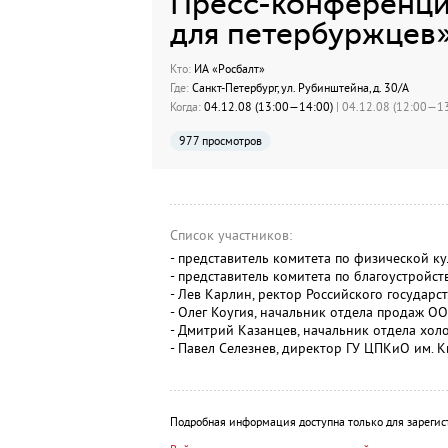
Пресс-конференци
для петербуржцев
Кто:
ИА «Росбалт»
Где:
Санкт-Петербург, ул. Рубинштейна, д. 30/А
Когда:
04.12.08 (13:00—14:00)
| 04.12.08 (12:00—13
977 просмотров
Список участников:
- представитель комитета по физической ку
- представитель комитета по благоустройст
- Лев Карлин, ректор Российского государ
- Олег Коугия, начальник отдела продаж О
- Дмитрий Казанцев, начальник отдела хо
- Павел Селезнев, директор ГУ ЦПКиО им. К
Подробная информация доступна только для зарегис