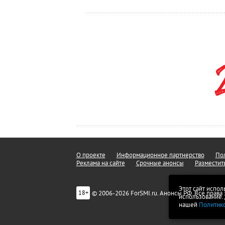
О проекте
Информационное партнерство
Пол
Реклама на сайте
Срочные анонсы
Разместит
Этот сайт испол
© 2006-2026 ForSMI.ru. Анонсы.РФ. Все прав
18+
использование.
нашей
Политик