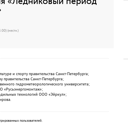
я «Ледниковый период
»
:00) (местн.)
льтуре и спорту правительства Санкт-Петербурга;
ву правительства Санкт-Петербурга;
ственного гидрометеорологического университета;
ОО «Русьэнергомонтаж»;
лодильных технологий ООО «Эйркул»;
ирова.
трированных пользователей.