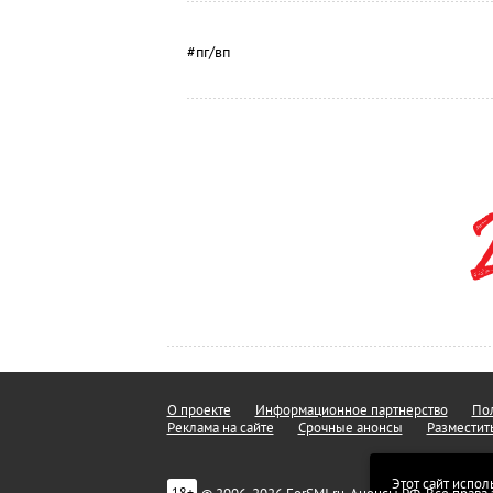
#пг/вп
О проекте
Информационное партнерство
Пол
Реклама на сайте
Срочные анонсы
Разместит
Этот сайт испол