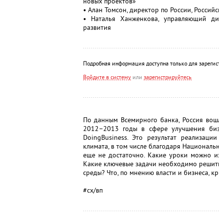
новых проектов»
• Алан Томсон, директор по России, Россий
• Наталья Ханженкова, управляющий ди
развития
Подробная информация доступна только для зарегис
Войдите в систему
или
зарегистрируйтесь
По данным Всемирного банка, Россия вошл
2012–2013 годы в сфере улучшения биз
DoingBusiness. Это результат реализац
климата, в том числе благодаря Националь
еще не достаточно. Какие уроки можно и
Какие ключевые задачи необходимо решить
среды? Что, по мнению власти и бизнеса, 
#сх/вп