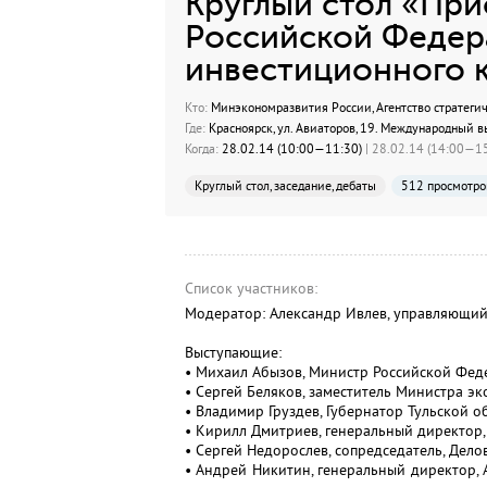
Круглый стол «При
Российской Федер
инвестиционного 
Кто:
Минэкономразвития России, Агентство стратеги
Где:
Красноярск, ул. Авиаторов, 19. Международный в
Когда:
28.02.14 (10:00—11:30)
| 28.02.14 (14:00—15
Круглый стол, заседание, дебаты
512 просмотро
Список участников:
Модератор: Александр Ивлев, управляющий 
Выступающие:
• Михаил Абызов, Министр Российской Фед
• Сергей Беляков, заместитель Министра э
• Владимир Груздев, Губернатор Тульской о
• Кирилл Дмитриев, генеральный директор
• Сергей Недорослев, сопредседатель, Дело
• Андрей Никитин, генеральный директор,