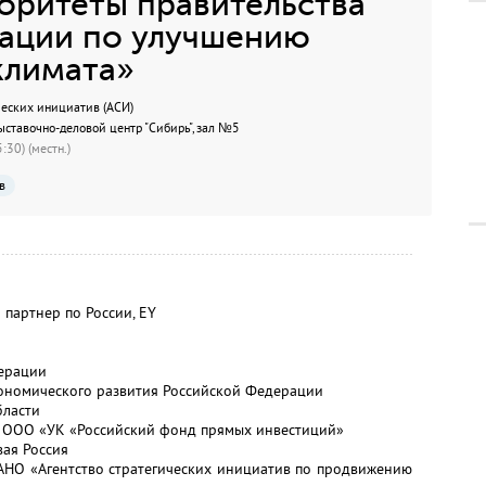
оритеты правительства
ации по улучшению
климата»
ческих инициатив (АСИ)
ыставочно-деловой центр "Сибирь", зал №5
:30) (местн.)
в
партнер по России, EY
ерации
кономического развития Российской Федерации
бласти
, ООО «УК «Российский фонд прямых инвестиций»
вая Россия
 АНО «Агентство стратегических инициатив по продвижению