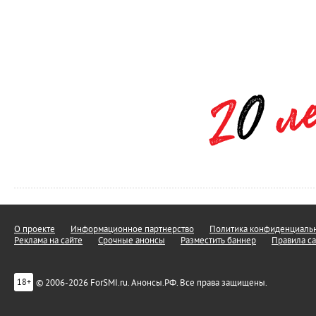
О проекте
Информационное партнерство
Политика конфиденциальн
Реклама на сайте
Срочные анонсы
Разместить баннер
Правила са
© 2006-2026 ForSMI.ru. Анонсы.РФ. Все права защищены.
18+