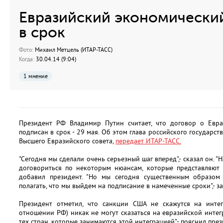
Евразийский экономический
в срок
Фото:
Михаил Метцель (ИТАР-ТАСС)
Когда:
30.04.14 (9:04)
1 мнение
Президент РФ Владимир Путин считает, что договор о Евр
подписан в срок - 29 мая. Об этом глава российского государст
Высшего Евразийского совета,
передает ИТАР-ТАСС.
"Сегодня мы сделали очень серьезный шаг вперед",- сказал он. "
договориться по некоторым нюансам, которые представляют 
добавил президент. "Но мы сегодня существенным образом
полагать, что мы выйдем на подписание в намеченные сроки",- з
Президент отметил, что санкции США не скажутся на инте
отношении РФ) никак не могут сказаться на евразийской интегра
тех стран, которые занимаются этой интеграцией",- пояснил през