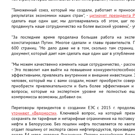
"Таможенный союз, который мы создали, работает и приноси
результатах экономики наших стран", -
цитирует президента Р
сделать еще один шаг, мы договаривались об этом, шаг по
продвинуть наше сотрудничество на более высокий уровень", - 
"За последнее время проделана большая работа на экспер
констатировал Путин. Многое сделали и главы правительств.
600 страниц. "Но дело даже не в том, сколько там страниц
документ, который дает нам сделать еще один шаг в углубление 
"Мы можем качественно изменить наше сотрудничество, - рассчи
- Это позволит нам выйти на повышение конкурентоспособнос
эффективными, привлекать внутренние и внешние инвестиции.
человек, который мы с вами создали, может приобрести сове
приобрести привлекательности и быть более эффективным и с
вопросы, которые на экспертном уровне не полностью еще
компромиссы возможны, добавил он.
Переговоры президентов о создании ЕЭС с 2015 г. продолжа
уточняют «Ведомости»
. Ключевой вопрос, на который през
сохранять ли тарифные и нетарифные ограничения на поставку 
нефти в Белоруссию. Без пошлин нефть поставляется по квоте:
отдает пошлину от экспорта своих нефтепродуктов, произведе
около $4 млрд, говорил Лукашенко. Потери российского бюдж