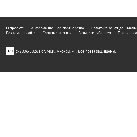
О проекте
Информационное партнерство
Политика конфиденциальн
Реклама на сайте
Срочные анонсы
Разместить баннер
Правила са
© 2006-2026 ForSMI.ru. Анонсы.РФ. Все права защищены.
18+