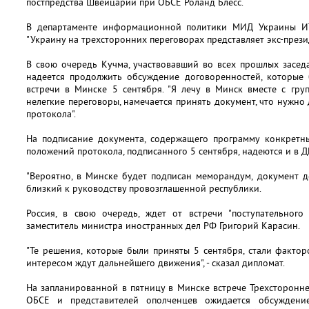
постпредства Швейцарии при ОБСЕ Роланд Блесс.
В департаменте информационной политики МИД Украины ИТА
"Украину на трехсторонних переговорах представляет экс-прези
В свою очередь Кучма, участвовавший во всех прошлых заседа
надеется продолжить обсуждение договоренностей, которые
встречи в Минске 5 сентября. "Я лечу в Минск вместе с гру
нелегкие переговоры, намечается принять документ, что нужно
протокола".
На подписание документа, содержащего программу конкретн
положений протокола, подписанного 5 сентября, надеются и в Д
"Вероятно, в Минске будет подписан меморандум, документ дей
близкий к руководству провозглашенной республики.
Россия, в свою очередь, ждет от встречи "поступательного
заместитель министра иностранных дел РФ Григорий Карасин.
"Те решения, которые были приняты 5 сентября, стали факто
интересом ждут дальнейшего движения", - сказал дипломат.
На запланированной в пятницу в Минске встрече Трехсторонн
ОБСЕ и представителей ополченцев ожидается обсуждени