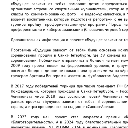
«Будущее зависит от тебя» помогают детям определитьс
организуют встречи со спортивными журналистами, которые у
классы по комментированию, фото - и видеожурналистике, а 
возьмет воспитанника, который подготовит репортажи о ее в
турнира пройдут профориентационную программу “Город навы
профориентации и киберсоциализации (Справочно-игровой сервис
Дополнительная информация о проекте «Будущее зависит от те
Программа «Будущее зависит от тебя» была основана комп
соревнования прошли в Санкт-Петербурге, где 39 команд из
соревновании. Победители отправились в Лондон на матч меж
2009 году проект вышел на федеральный уровень, и триум
посетить Лондон, где они не только стали зрителями матча «Ар
тренером Арсеном Венгером и известным футболистом Андрее
В 2017 году победителей турнира пригласил президент РФ В
Конфедераций, который проходил в Санкт-Петербурге, — Рос
Чемпионата мира 2018 года состоялся первый Чемпионат м
рамках проекта «Будущее зависит от тебя». В соревновани
страны, а игры проводились на стадионе «Сапсан-Арена».
В 2023 году наш проект стал лауреатом премии «К
«Благотворительность». А в 2024 году благотворительный пр
лауреатом премии INTERCOMM 2024 в номинации «Территори