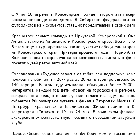
С 9 по 10 апреля в Красноярске пройдет второй этап всер
воспитанников детских домов. В Сибирском федеральном ок
футболистов из 7 субъектов, ставших победителями в своих рег
Красноярск примет команды из Иркутской, Кемеровской и Омс
Алтай, а также из Алтайского и Красноярского краев. Всего на 
В этом году в турнире вновь примет участие победитель второ
из Красноярского края. Призеры прошлого года — Горно-Алт
Волчихи снова посоревнуются за возможность сыграть в фин
посетят музей ретро-автомобилей.
Соревнования «Будущее зависит от тебя» при поддержке ком
проходят в юбилейный 20-й раз. За 20 лет в турнире сыграло б
140 городов. В этом году чемпионат объединит более 2000 
интернатов. Каждый год дети играют на городском и региона
февраля по апрель, а в мае лучшие коллективы едут на фин
субъектов РФ разыграют путёвки в финал в 7 городах: Москва, К
Петербург, Красноярск и Владивосток. Финал пройдет в 
территории «Сириус» с 19 по 24 мая. В сочинском финале
экскурсионно-познавательную поездку с посещением зарубеж
клуба.
Всероссийские соревнования по футболу между командам