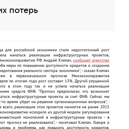
их потерь
а для российской экономики стали недостаточный рост
ела начаться реализация инфраструктурных проектов,
Минэкономразвития РФ Андрей Клепач,
сообщает агентство
себя меры по повышению доступности кредитов и созданию
едитования реального сектора экономики", - сказал Клепач
оем в первоначальном прогнозе Минэкономразвития
деле по итогам года рост составит 13%. Другой упущенной
что в этом году так и не успела начаться реализация
нием средств ФНБ. "Прогноз предполагал, что возникнет
ываться инфраструктурные проекты за счет ФНБ. Сейчас мы
-то время уйдет на решение организационных вопросов", -
е всего, реализация этих проектов начнется не ранее 2015
нэкономразвития исходило из другой модели регулирования
инвестиций монополий в инфраструктурные проекты - в
т прогноз не реализовался", - посетовал Клепач. Говоря о
вызовы и проблемы, как повысить доступность кредитов,