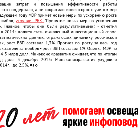
изации затрат и повышения эффективности работы
 это поддержало, а не сократило инвестспрос с учетом мер
следующем году МЭР примет новые меры по ускорению роста
ошибок,
уточняет РБК.
"Принятие новых мер по ускорению
 Главное, чтобы они были результативными", - отметил
в 2014г. должен стать оживленный инвестиционный спрос.
татистических данных, отражающих динамику российской
к, рост ВВП составил 1,3%. Прогноз по росту за весь год
показателя за ноябрь - рост ВВП составил 1%. Оценка МЭР по
т 4-5 млрд долл. Минэкономразвития ожидает, что по итогам
рд долл. 3 декабря 2013г. Минэкономразвития ухудшило
014г. - до 2,5%. #аю