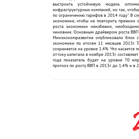
выстроить устойчивую модель оптим
инфраструктурных компаний, но так, чтобы
по ограничению тарифов в 2014 году". В 
экономики, чтобы не повторить прежних 
роста экономики неизбежно, необходимо.
чиновник. Основным драйвером роста ВВП 
Минэкономразвития опубликовало блок с
экономики по итогам 11 месяцев 2013г. Та
сохраняется на уровне 1,4%. Что касается 
оттоку капитала в ноябре 2013г. составляе
года показатель будет на уровне 70 мл
прогноз по росту ВВП в 2013г. до 1,4% и в 2