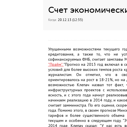
Счет экономическ
Когда:
20.12.13 (12:55)
Упущенными возможностями текущего год
кредитования, а также то, что не усп
софинансируемых ФНБ, считает замглавы 
"Прайм".
"Прогноз на 2013 год включал в 
условий для более высоких темпов роста кр
журналистам. Он отметил, что в св
ориентировалось на рост в 18-21%, но на 
возможностью Клепач назвал тот факт, 
инфраструктурных проектов с использова
ясность, и с этого года начнут реализов
начинаем реализацию в 2014 году, и какое
считает замминистра. По его оценке, скоре
года. Помимо этого, в своем прогнозе Ми
тарифов и более существенного объема 
текущем и особенно в следующем году. "Это
2014 годе, Клепач сказал: "У нас есть 