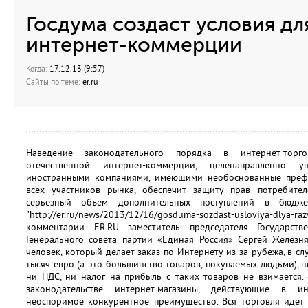
Госдума создаст условия дл
интернет-коммерции
Когда:
17.12.13 (9:57)
Сайты по теме:
er.ru
Наведение законодательного порядка в интернет-торго
отечественной интернет-коммерции, целенаправленно
иностранными компаниями, имеющими необоснованные префе
всех участников рынка, обеспечит защиту прав потребите
серьезный объем дополнительных поступлений в бюдже
"http://er.ru/news/2013/12/16/gosduma-sozdast-usloviya-dl
комментарии ER.RU заместитель председателя Государств
Генерального совета партии «Единая Россия» Сергей Железня
человек, который делает заказ по Интернету из-за рубежа, в сл
тысяч евро (а это большинство товаров, покупаемых людьми), н
ни НДС, ни налог на прибыль с таких товаров не взимается
законодательстве интернет-магазины, действующие в и
неоспоримое конкурентное преимущество. Вся торговля идет