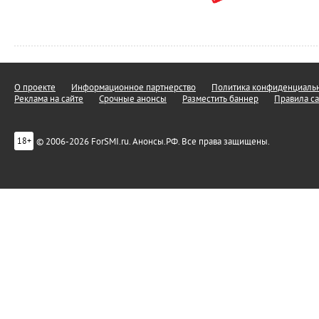
О проекте
Информационное партнерство
Политика конфиденциальн
Реклама на сайте
Срочные анонсы
Разместить баннер
Правила са
© 2006-2026 ForSMI.ru. Анонсы.РФ. Все права защищены.
18+