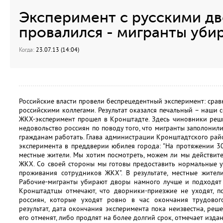
Эксперимент с русскими д
провалился - мигранты уби
Когда:
23.07.13 (14:04)
Российские власти провели беспрецедентный эксперимент: срав
российскими коллегами. Результат оказался печальный – наши 
ЖКХ-эксперимент прошел в Кронштадте. Здесь чиновники реш
недовольство россиян по поводу того, что мигранты заполонил
гражданам работать. Глава администрации Кронштадтского ра
эксперимента в преддверии юбилея города: "На протяжении 3
местные жители. Мы хотим посмотреть, можем ли мы действит
ЖКХ. Со своей стороны мы готовы предоставить нормальные у
проживания сотрудников ЖКХ". В результате, местные жител
Рабочие-мигранты убирают дворы намного лучше и подходят 
Кронштадтцы отмечают, что дворники-приезжие не уходят, по
россиян, которые уходят ровно в час окончания трудовог
результат, дата окончания эксперимента пока неизвестна, ре
его отменят, либо продлят на более долгий срок, отмечает издан