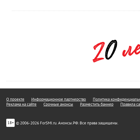
О проекте
Информационное партнерство
Политика конфиденциальн
Реклама на сайте
Срочные анонсы
Разместить баннер
Правила са
© 2006-2026 ForSMI.ru. Анонсы.РФ. Все права защищены.
18+