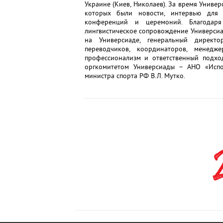
Украине (Киев, Николаев). За время Униве
которых были новости, интервью для 
конференций и церемоний. Благодар
лингвистическое сопровождение Универсиа
на Универсиаде, генеральный директо
переводчиков, координаторов, менед
профессионализм и ответственный подхо
оргкомитетом Универсиады – АНО «Испо
министра спорта РФ В.Л. Мутко.