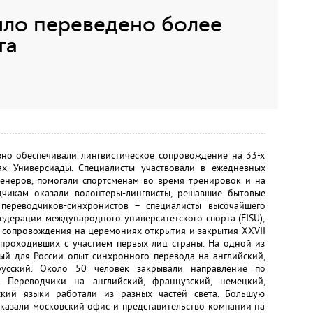
ыло переведено более
та
но обеспечивали лингвистическое сопровождение на 33-х
ах Универсиады. Специалисты участвовали в ежедневных
ренеров, помогали спортсменам во время тренировок и на
чикам оказали волонтеры-лингвисты, решавшие бытовые
переводчиков-синхронистов – специалисты высочайшего
едерации международного университетского спорта (FISU),
о сопровождения на церемониях открытия и закрытия XXVII
 проходивших с участием первых лиц страны. На одной из
й для России опыт синхронного перевода на английский,
русский. Около 50 человек закрывали направление по
 Переводчики на английский, французский, немецкий,
рский языки работали из разных частей света. Большую
казали московский офис и представительство компании на