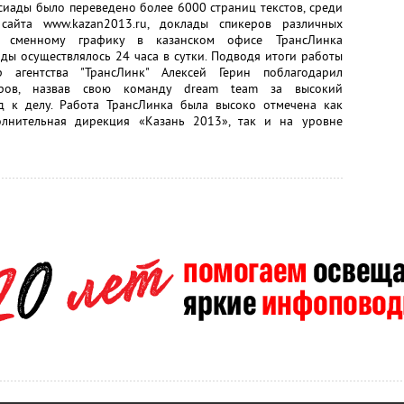
рсиады было переведено более 6000 страниц текстов, среди
сайта www.kazan2013.ru, доклады спикеров различных
я сменному графику в казанском офисе ТрансЛинка
ды осуществлялось 24 часа в сутки. Подводя итоги работы
р агентства "ТрансЛинк" Алексей Герин поблагодарил
жеров, назвав свою команду dream team за высокий
д к делу. Работа ТрансЛинка была высоко отмечена как
лнительная дирекция «Казань 2013», так и на уровне