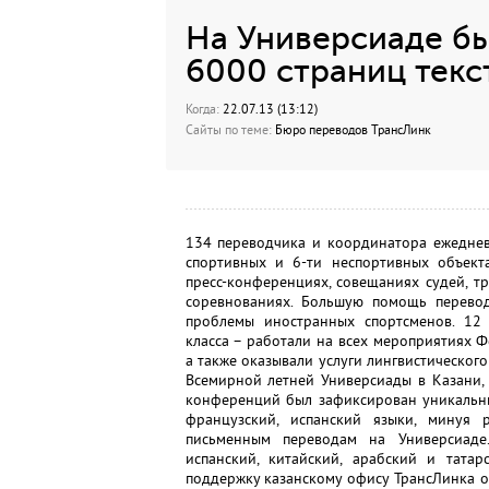
На Универсиаде б
6000 страниц текс
Когда:
22.07.13 (13:12)
Сайты по теме:
Бюро переводов ТрансЛинк
134 переводчика и координатора ежеднев
спортивных и 6-ти неспортивных объект
пресс-конференциях, совещаниях судей, т
соревнованиях. Большую помощь перевод
проблемы иностранных спортсменов. 12 
класса – работали на всех мероприятиях Ф
а также оказывали услуги лингвистическог
Всемирной летней Универсиады в Казани,
конференций был зафиксирован уникальны
французский, испанский языки, минуя 
письменным переводам на Универсиаде.
испанский, китайский, арабский и тата
поддержку казанскому офису ТрансЛинка о