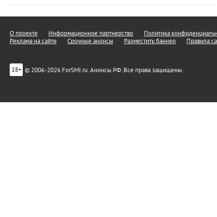
О проекте
Информационное партнерство
Политика конфиденциальн
Реклама на сайте
Срочные анонсы
Разместить баннер
Правила са
© 2006-2026 ForSMI.ru. Анонсы.РФ. Все права защищены.
18+