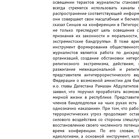
освещении терактов журналисты становят
всегда стремятся использовать каналы
распространение соответствующей информа
они совершают свои масштабные и бесчело
сказал Синцов на конференции в Пятигорск
не только преследуют цель освещения с
признания их законности и моральности,
экстремистские бандгруппы». В тоже в
инструмент формирования общественного
журналистов является работа по дискре
организаций, создание обстановки нетер
религиозного экстремизма, действиям
разжигание межнациональной и религ
представителя антитеррористического в
Федерации о возможной амнистии для быв
и.о. главы Дагестана Рамазан Абдулатип
заявил, что поручил проработать возмож
мирной жизни в республике. Представите
членов бандподполья на чьих руках есть
однозначно наказание». При том, что раб
террористических угроз продолжает оста
силового воздействия со стороны спецслу
восстановлению своего численного потенци
время конференции. По его словам, т
идеологиями, а основной инструмент, кот