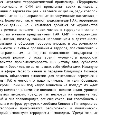
ся жертвами террористической пропаганды. «Террористы
 масс-медиа и СМИ для пропаганды своих взглядов, а
ции о теракте как раз и является их целью, ради которой
вечные акции, направленные на запугивание населения», -
е. Более того, как отметил представитель НАК, террористы
воих деяний, но и «пытаются добиться от журналистов
 стремятся привлечь новых членов в террористические и
ремя, по мнению представителя НАК, СМИ – «мощнейший
 мнения, поэтому важным направлением в деятельности
дитации в обществе террористических и экстремистских
пимости к любым проявлениям террора, политического и
, направленным на подрыв целостности государства и
иозной розни». В тоже время журналисты попросили
едомства прокомментировать инициативу глав субъектов
ших боевиков, не запятнавших себя убийствами. Накануне
ов в эфире Первого канала в передаче Владимира Познера
ность объявления амнистии для пожелавших вернуться к
ль НАК отметил, что надо понимать, что «для боевиков,
 кровь - они ни под какую амнистию не попадут. Их ждет
оту комиссии в комитете оценивают положительно, уровень
ваться высоким. «Бандгруппы, несмотря на принятие мер
жб и сил правопорядка, все еще сохраняют способность к
ала и инфраструктуры», - сообщил Синцов в Пятигорске во
ерроризм прикрывается религиозной и политической
орый используют террористы, - молодежь. "Среди главных