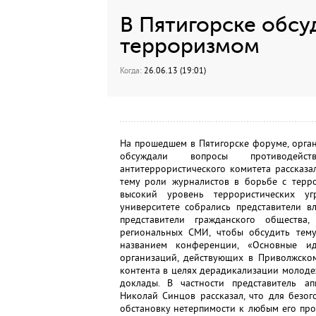
В Пятигорске обсу
терроризмом
Когда:
26.06.13 (19:01)
На прошедшем в Пятигорске форуме, орган
обсуждали вопросы противодейст
антитеррористического комитета рассказа
тему роли журналистов в борьбе с терро
высокий уровень террористических уг
университете собрались представители в
представители гражданского общества
региональных СМИ, чтобы обсудить тем
названием конференции, «Основные ид
организаций, действующих в Приволжск
контента в целях дерадикализации молодеж
доклады. В частности представитель ап
Николай Синцов рассказал, что для безо
обстановку нетерпимости к любым его проя