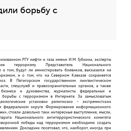
дили борьбу с
изованном РГУ нефти и газа имени И.М. Губкина, эксперты
вия терроризму. Представитель Национального
л о том, будут ли амнистировать боевиков, высказался на
ризмом, и о том, что на Северном Кавказе сохраняется
роз. В Пятигорском государственном лингвистическом
ласти, спецслужб и правоохранительных органов, а также
, бизнеса и духовенства, журналисты федеральных и
у борьбы с терроризмом в Интернете. За замысловатым
еологические установки религиозно – экстремистских
ом федеральном округе. Формирование информационного
и», стояли довольно таки интересные выступления, мысли,
парата Национального антитеррористического комитета
говорочной победы над терроризмом необходимо создать
влениям. Докладчик посетовал, что, наоборот, иногда при