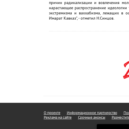
причин радикализации и вовлечения мол
нарастающее распространение идеологии 
экстремизма и ваххабизма, лежащих в ос
Имарат Кавказ", - отметил Н.Синцов.
О проекте
Информационное партнерство
Пол
Реклама на сайте
Срочные анонсы
Разместит