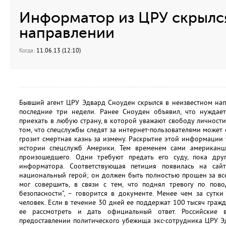
Информатор из ЦРУ скрылс
направлении
Когда:
11.06.13 (12:10)
Бывший агент ЦРУ Эдвард Сноуден скрылся в неизвестном напр
последние три недели. Ранее Сноуден объявил, что нуждае
приехать в любую страну, в которой уважают свободу личности
том, что спецслужбы следят за интернет-пользователями может 
грозит смертная казнь за измену. Раскрытие этой информаци
истории спецслужб Америки. Тем временем сами американц
произошедшего. Одни требуют предать его суду, пока дру
информатора. Соответствующая петиция появилась на сай
национальный герой; он должен быть полностью прощен за вс
мог совершить, в связи с тем, что поднял тревогу по пово
безопасности", – говорится в документе. Менее чем за сутк
человек. Если в течение 30 дней ее поддержат 100 тысяч граж
ее рассмотреть и дать официальный ответ. Российские 
предоставлении политического убежища экс-сотрудника ЦРУ Эд