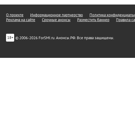
О проекте
Информационное партнерство
Политика конфиденциальн
Реклама на сайте
Срочные анонсы
Разместить баннер
Правила са
© 2006-2026 ForSMI.ru. Анонсы.РФ. Все права защищены.
18+