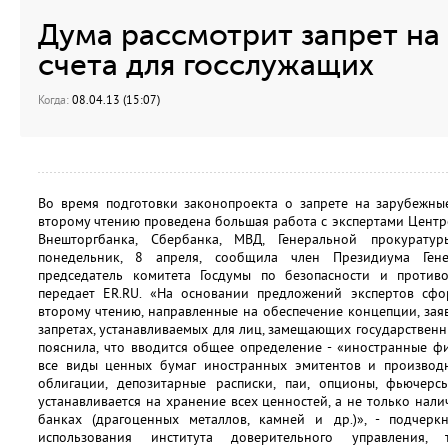
Дума рассмотрит запрет на
счета для госслужащих
Когда:
08.04.13 (15:07)
Во время подготовки законопроекта о запрете на зарубежны
второму чтению проведена большая работа с экспертами Центр
Внешторгбанка, Сбербанка, МВД, Генеральной прокурату
понедельник, 8 апреля, сообщила член Президиума Гене
председатель комитета Госдумы по безопасности и против
передает ER.RU. «На основании предложений экспертов сф
второму чтению, направленные на обеспечение концепции, за
запретах, устанавливаемых для лиц, замещающих государственны
пояснила, что вводится общее определение - «иностранные ф
все виды ценных бумаг иностранных эмитентов и производ
облигации, депозитарные расписки, паи, опционы, фьючерсы
устанавливается на хранение всех ценностей, а не только нал
банках (драгоценных металлов, камней и др.)», - подчерк
использования института доверительного управления, т