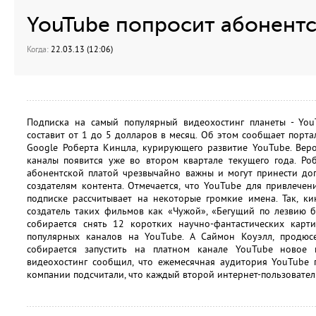
YouTube попросит абонентс
Когда:
22.03.13 (12:06)
Подписка на самый популярный видеохостинг планеты - YouT
составит от 1 до 5 долларов в месяц. Об этом сообщает порта
Google Роберта Кинцла, курирующего развитие YouTube. Веро
каналы появится уже во втором квартале текущего года. Ро
абонентской платой чрезвычайно важны и могут принести до
создателям контента. Отмечается, что YouTube для привлече
подписке рассчитывает на некоторые громкие имена. Так, к
создатель таких фильмов как «Чужой», «Бегущий по лезвию б
собирается снять 12 коротких научно-фантастических карт
популярных каналов на YouTube. А Саймон Коуэлл, продюсе
собирается запустить на платном канале YouTube новое 
видеохостинг сообщил, что ежемесячная аудитория YouTube 
компании подсчитали, что каждый второй интернет-пользовател