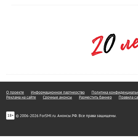
О проекте
Информационное партнерство
Политика конфиденциальн
Реклама на сайте
Срочные анонсы
Разместить баннер
Правила са
© 2006-2026 ForSMI.ru. Анонсы.РФ. Все права защищены.
18+