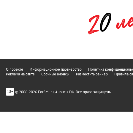
О проекте
Информационное партнерство
Политика конфиденциальн
Реклама на сайте
Срочные анонсы
Разместить баннер
Правила са
© 2006-2026 ForSMI.ru. Анонсы.РФ. Все права защищены.
18+