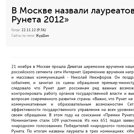
В Москве назвали лауреато
Рунета 2012»
Когда:
22.11.12 (9:36)
Сайты по теме:
ЖурДом
21 ноября в Москве прошла Девятая церемония вручения наци
российского сегмента сети Интернет. Церемонию вручения наг
и массовых коммуникаций - Николай Никифоров. Он поздр
событием, и зачитал со сцены обращение премьер-минист
следовало что Рунет дает россиянам ряд важных возмож
контролировать работу органов государственной власти и вы
вопросам современного развития страны. «Важно, что Рунет не
коммуникативным и образовательным возможностям Се
эффективности государственного управления на всех уровнях»
своем обращении. В этом году на соискание «Премии Рунета
Номинантами стали 109 участников. Из них 651 подал заявк
«народном» голосованиях. Победителей «народного» голосова
Рунета. По итогам названы лауреаты в трех номинациях: «Ин