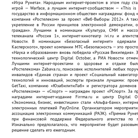
«Игра Рунета». Народным интернет-проектом в этом году стал
игрой — Warface, а лучшим интернет-сообществом — «This i
государство в информационном обществе» награждены: фонд «С
компания «Ростелеком» за проект «Веб-Выборы 2012». А так
укрепление в России принципов электронной демократии, о
граждан». Лучшими в номинации «Культура, СМИ и массо
телеканала «Россия 1», интернет-кинотеатр ivi.ru и аген
Новости. В номинации «Безопасный интернет» одержали 
Касперского», проект компании МТС «Безопасность — это прост
«Наука и образование» вновь победила «Русская Википедия». 
технологический центр Digital October, а РИА Новости отме
Лучшими интернет-проектами о здоровье и отдыхе были
«Ростелекома» Zabava.ru, поисковик исполнителей любых пор
инвалидов «Единая страна» и проект «Социальный навигатор
технологий и инноваций, эксперты признали лучшими: проек
GetTaxi, компанию «ЮзабилитиЛаб» и регистратора доменов 
«Ростелекома» — «Спорт» — награжден проект «РСпорт». За 
наградами интернет-издание Firrma.ru и центр Digital 
«Экономика, бизнес, инвестиции» стали «Альфа-банк», интерне
электронных платежей PayOnline. Организатором мероприяти
ассоциация электронных коммуникаций (РАЭК). «Премия Рунет
при финансовой поддержке Федерального агентства по 
Изначально предполагалось, что мероприятие будет разовым
решение сделать его ежегодным.