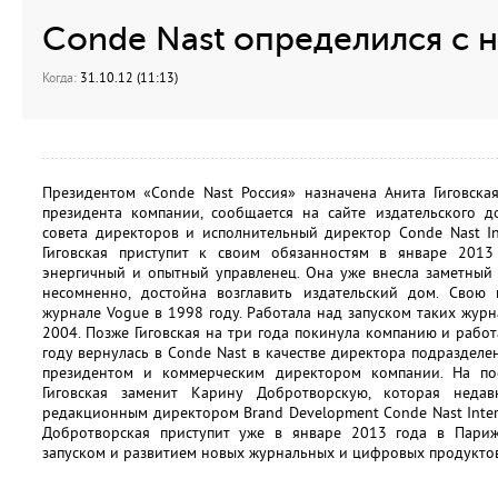
Condе Nast определился с 
Когда:
31.10.12 (11:13)
Президентом «Condе Nast Россия» назначена Анита Гиговска
президента компании, сообщается на сайте издательского д
совета директоров и исполнительный директор Condе Nast Int
Гиговская приступит к своим обязанностям в январе 2013
энергичный и опытный управленец. Она уже внесла заметный 
несомненно, достойна возглавить издательский дом. Свою 
журнале Vogue в 1998 году. Работала над запуском таких журн
2004. Позже Гиговская на три года покинула компанию и работ
году вернулась в Condе Nast в качестве директора подразделени
президентом и коммерческим директором компании. На пос
Гиговская заменит Карину Добротворскую, которая неда
редакционным директором Brand Development Conde Nast Inter
Добротворская приступит уже в январе 2013 года в Париж
запуском и развитием новых журнальных и цифровых продукто