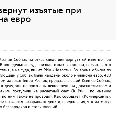
вернут изъятые при
на евро
сении Собчак на отказ следствия вернуть ей изъятые при
В понедельник суд признал отказ законным, посчитав, что
твия, а не суда, пишет РИА «Новости». Во время обыска по
 площади у Собчак были найдены около миллиона евро, 480
том адвокат Генри Резник, представляющий Ксению Собчак,
и к делу, они не признаны вещественным доказательством и
 деньги поступили на расчетный счет СК РФ — по мнению
зы по ним также не проводят. Как сообщает «Коммерсантъ»,
ие опасается возвращать деньги, предполагая, что их могут
х беспорядков и столкновений.