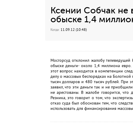
Ксении Собчак не 
обыске 1,4 миллио
Когда:
11.09.12 (10:48)
Мосгорсуд отклонил жалобу телеведущей К
обыске деньги- около 1,4 миллиона евро. 
этот вопрос находится в компетенции следс
делу о массовых беспорядках на Болотной
тысяч долларов и 480 тысяч рублей. При э
заявил, что эти деньги так и не приобщил
не арестованы. В жалобе говорится, что
Резника, это говорит о том, что эксперти
отказ суда был обоснован тем, что следств
использовать для финансирования массовы