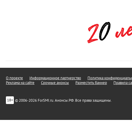
О проекте
Информационное партнерство
Политика конфиденциальн
Реклама на сайте
Срочные анонсы
Разместить баннер
Правила са
© 2006-2026 ForSMI.ru. Анонсы.РФ. Все права защищены.
18+