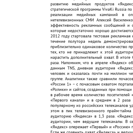
развитию медийных продуктов «Яндекс
стратегической программы VivaKi Russia п
реализации медийных кампаний в onl
нетелевизионных СМИ Алексей Василенко.
эффективность рекламных сообщений и о
которые недостаточно хорошо достигаются
2012 году стартовала тестовая рекламная
течение полутора недель демонстриро
приблизительно одинаковое количество про
тех, кто не принадлежит к этой аудитори
нарастить дополнительный охват. В итоге 
раза. Напомним, что в апреле «Яндекс» 
данным TNS, дневная аудитория «Яндекс
человек и оказалась почти на миллион ч
группе. Аналитики также сравнили почас
«России 1» – с почасовым охватом портала
«Ролики» и сайтов, созданных при помощи 
в рабочее время количество посетителей 
«Первого канала» и в среднем в 2 раза 
популярному из российских телеканалов уд
этом в пик телевизионного прайм-тайма
аудиторию «Яндекса» в 1,3 раза. «Яндек
аудитории, чем ведущие телеканалы. В 
«Яндекс» опережает «Первый» и «Россию» по
Если же сравнить охват «Яндекса» и веду