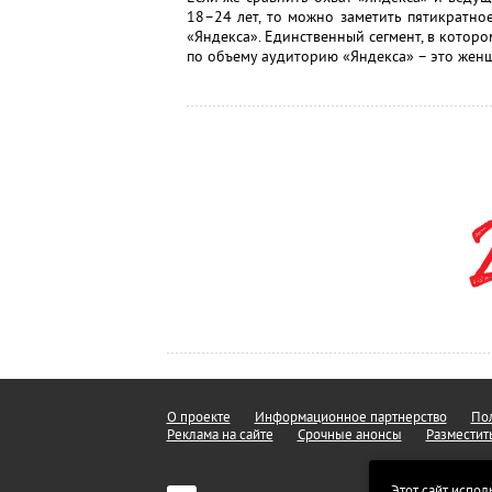
18–24 лет, то можно заметить пятикратн
«Яндекса». Единственный сегмент, в котор
по объему аудиторию «Яндекса» – это жен
О проекте
Информационное партнерство
Пол
Реклама на сайте
Срочные анонсы
Разместит
Этот сайт испол