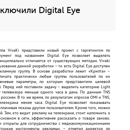
ключили Digital Eye
па VivaKi представили новый проект с таргетингом по
румент под названием Digital Eye позволяет выделять
инципиально отличается от существующих методик. Vivaki
зование данной разработки – то есть Digital Eye доступен
екламную группу. В основе разработки лежит «Крипта» –
тличать практически любые группы пользователей по их
лючевые параметры, по которым представители целевой
. Перед ней поставили задачу – выделить категорию Light
 у телевизора меньше одного часа в день. По данным TNS
россиян. В то же время, по результатам опросов ОМI и TNS,
леэкрана менее часа. Digital Eye позволяет показывать
оплачивая показы другим пользователям. Кроме того, можно
. Тем, кто видит рекламу на телеэкране, стоит напомнить о
основном в сети, эффективнее рассказать о товаре заново.
и открыты для сотрудничества с медиакомуникационными
тонкие инструменты рекламы», – отметил директор по