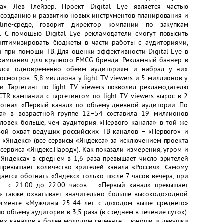
а» Лев Глейзер. Проект Digital Eye является частью
о созданию и развитию новых инструментов планирования и
ine-среде, говорит директор компании по закупкам
 С помощью Digital Eye рекламодатели смогут повысить
птимизировать бюджеты в части работы с аудиториями,
 при помощи ТВ. Для оценки эффективности Digital Eye в
 кампания для крупного FMCG-бренда. Рекламный баннер в
вался одновременно обеим аудиториям и набрал у них
смотров: 5,8 миллиона у light TV viewers и 5 миллионов у
и. Таргетинг по light TV viewers позволил рекламодателю
CTR кампании с таргетингом по light TV viewers вырос в 2
обогнал «Первый канал» по объему дневной аудитории. По
а» в возрастной группе 12–54 составила 19 миллионов
еловек больше, чем аудитория «Первого канала» в той же
овой охват ведущих российских ТВ каналов – «Первого» и
 «Яндекс» (все сервисы «Яндекса» за исключением проекта
сервиса «Яндекс.Народ»). Как показали измерения, утром и
«Яндекса» в среднем в 1,6 раза превышает число зрителей
превышает количество зрителей канала «Россия». Самому
ается обогнать «Яндекс» только после 7 часов вечера, при
 – с 21:00 до 22:00 часов – «Первый канал» превышает
с» также охватывает значительно больше высокодоходной
сегменте «Мужчины 25-44 лет с доходом выше среднего»
 объему аудитории в 3,5 раза (в среднем в течение суток).
щих каналов в более молодом сегменте — юноши и девушки