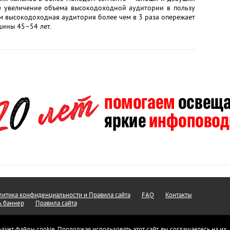
ое увеличение объема высокодоходной аудитории в пользу
ом высокодоходная аудитория более чем в 3 раза опережает
щины 45–54 лет.
итика конфиденциальности и Правила сайта
FAQ
Контакты
ь баннер
Правила сайта
ьзует файлы cookie. Продолжая использовать этот сайт, вы соглашаетесь на их