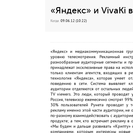
«Яндекс» и VivaKi в
Когда:
09.06.12 (10:22)
«Яндекс» и медиакоммуникационная груп
уровню телесмотрения. Рекламный инст
разнообразные аудиторные сегменты и пр
принадлежат эксклюзивные права на исполь
только клиентам агентств, входящих в р
технология «Яндекса», которая умеет о
поведению в сети. Система выявляет к
аудитории отделяются от остальных людей
TV viewers. Это люди, который проводят
Россия, телевизор ежемесячно смотрят 99% 
30% пользователей Рунета проводят у те
рекламу именно этой части аудитории, не 
по-разному взаимодействовать с аудиторией
продукте; а тем, кто встречает рекламу в 
«Мы будем и дальше развивать «Крипту» 
компаниями, которым интересны новые 