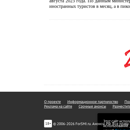
августа 2023 года. По данным министер
иностранных туристов в месяц, а в пико
О проекте
Информационное партнерство
Пол
Реклама на сайте
Срочные анонсы
Разместит
Этот сайт испол
© 2006-2026 ForSMI.ru. Анонсы.РФ. Все прав
18+
использование.