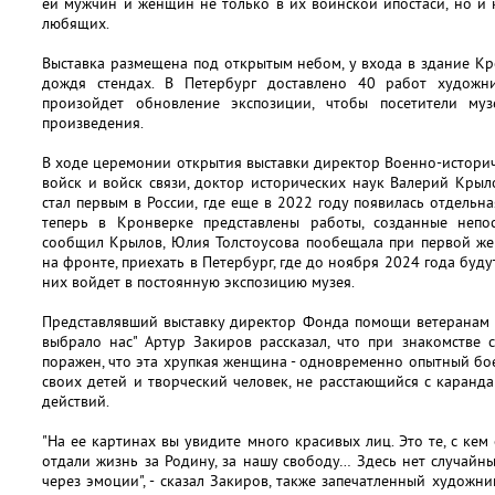
ей мужчин и женщин не только в их воинской ипостаси, но и 
любящих.
Выставка размещена под открытым небом, у входа в здание К
дождя стендах. В Петербург доставлено 40 работ художн
произойдет обновление экспозиции, чтобы посетители муз
произведения.
В ходе церемонии открытия выставки директор Военно-истори
войск и войск связи, доктор исторических наук Валерий Крыл
стал первым в России, где еще в 2022 году появилась отдельн
теперь в Кронверке представлены работы, созданные непо
сообщил Крылов, Юлия Толстоусова пообещала при первой же 
на фронте, приехать в Петербург, где до ноября 2024 года буду
них войдет в постоянную экспозицию музея.
Представлявший выставку директор Фонда помощи ветеранам 
выбрало нас" Артур Закиров рассказал, что при знакомстве
поражен, что эта хрупкая женщина - одновременно опытный б
своих детей и творческий человек, не расстающийся с каран
действий.
"На ее картинах вы увидите много красивых лиц. Это те, с кем
отдали жизнь за Родину, за нашу свободу… Здесь нет случайны
через эмоции", - сказал Закиров, также запечатленный художни