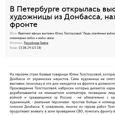
В Петербурге открылась вы
художницы из Донбасса, на
фронте
Фото:
Фрагмент афиши выставки Юлии Толстоусовой "Люди, опалённые войной
инженерных войск и войск связи
Источник:
Российская Газета
Когда:
13.08.24 (13:18)
Их героями стали боевые товарищи Юлии Толстоусовой, которая
Донбасса от украинских нацистов. Сама художница не смогл
выставки, поскольку в эти дни находится на фронте в должност
Произведения Толстоусовой, наброски которых делаются кара
дорабатываются на планшетном компьютере, посвящены люд
войной и сражающимся за Россию - не обязательно с ор
художницей, - реальные персонажи: простые бойцы и команд
голосом Донбасса. К сожалению, многих из героев работ Тол
продолжают воевать в зоне проведения СВО, помогать фронту в