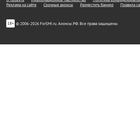
О проекте
Информационное партнерство
Политика конфиденциальн
Реклама на сайте
Срочные анонсы
Разместить баннер
Правила са
© 2006-2026 ForSMI.ru. Анонсы.РФ. Все права защищены.
18+