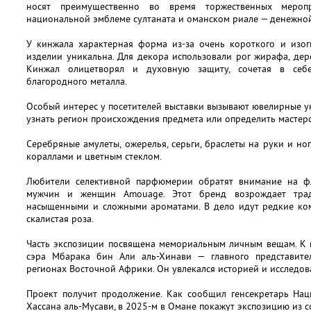
носят преимущественно во время торжественных мероп
национальной эмблеме султаната и оманском риале — денежной
У кинжала характерная форма из-за очень короткого и изог
изделии уникальна. Для декора использовали рог жирафа, дере
Кинжал олицетворял и духовную защиту, сочетая в себ
благородного металла.
Особый интерес у посетителей выставки вызывают ювелирные 
узнать регион происхождения предмета или определить мастерск
Серебряные амулеты, ожерелья, серьги, браслеты на руки и но
кораллами и цветным стеклом.
Любители селективной парфюмерии обратят внимание на ф
мужчин и женщин Amouage. Этот бренд возрождает тра
насыщенными и сложными ароматами. В дело идут редкие ком
скалистая роза.
Часть экспозиции посвящена мемориальным личным вещам. К 
сэра Мбарака бин Али аль-Хинави — главного представите
регионах Восточной Африки. Он увлекался историей и исследова
Проект получит продолжение. Как сообщил генсекретарь На
Хассана аль-Мусави, в 2025-м в Омане покажут экспозицию из 