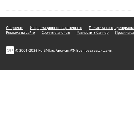
О проекте
Информационное партнерство
Политика конфиденциальн
Реклама на сайте
Срочные анонсы
Разместить баннер
Правила са
© 2006-2026 ForSMI.ru. Анонсы.РФ. Все права защищены.
18+