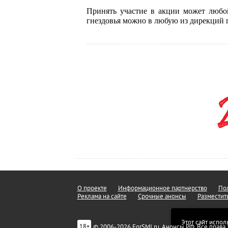
Принять участие в акции может любо
гнездовья можно в любую из дирекций
О проекте
Информационное партнерство
Пол
Реклама на сайте
Срочные анонсы
Разместит
Этот сайт испол
© 2006-2026 ForSMI.ru. Анонсы.РФ. Все прав
18+