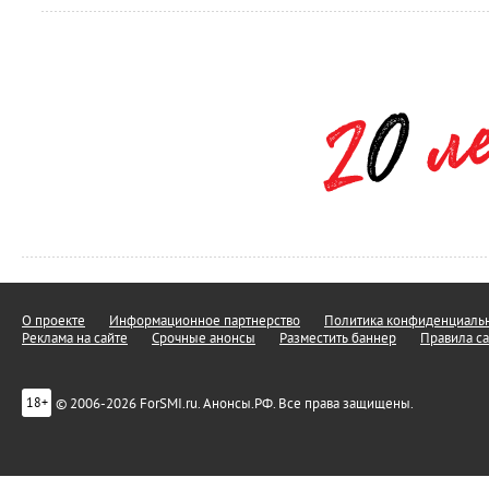
О проекте
Информационное партнерство
Политика конфиденциальн
Реклама на сайте
Срочные анонсы
Разместить баннер
Правила са
© 2006-2026 ForSMI.ru. Анонсы.РФ. Все права защищены.
18+