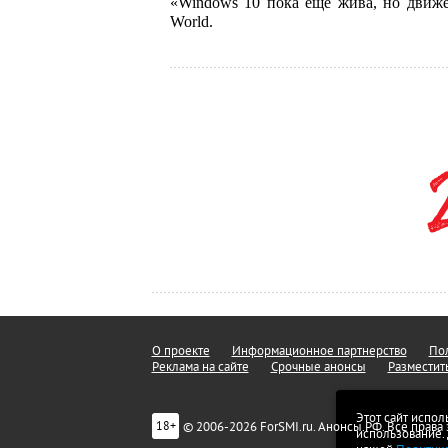
«Windows 10 пока еще жива, но движе
World.
О проекте
Информационное партнерство
Пол
Реклама на сайте
Срочные анонсы
Разместит
Этот сайт испол
© 2006-2026 ForSMI.ru. Анонсы.РФ. Все прав
18+
использование.