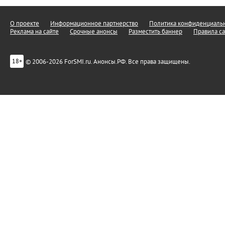
О проекте
Информационное партнерство
Политика конфиденциальн
Реклама на сайте
Срочные анонсы
Разместить баннер
Правила са
© 2006-2026 ForSMI.ru. Анонсы.РФ. Все права защищены.
18+