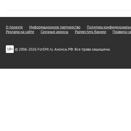
О проекте
Информационное партнерство
Политика конфиденциальн
Реклама на сайте
Срочные анонсы
Разместить баннер
Правила са
© 2006-2026 ForSMI.ru. Анонсы.РФ. Все права защищены.
18+