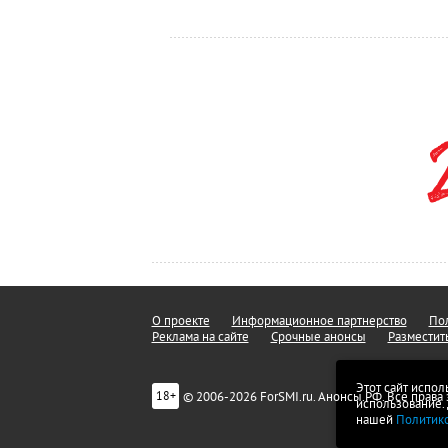
О проекте
Информационное партнерство
Пол
Реклама на сайте
Срочные анонсы
Разместит
Этот сайт испол
© 2006-2026 ForSMI.ru. Анонсы.РФ. Все прав
18+
использование.
нашей
Политик