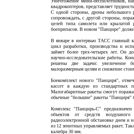
Уничтожение мини-беспилотников, на
квадрокоптеров, представляет труднос
С одной стороны, дроны небольшого р
сопровождать, с другой стороны, пор
целей типа самолета или крылатой р
боеприпасов. В новом "Панцире" должн
В январе в интервью ТАСС главный к
цикл разработки, производства и ис
займет более трех-четырех лет. Он д
научно-исследовательские работы. Ко
решены две задачи: увеличение б
малоразмерным целям и снижение стои
Боекомплект нового "Панциря", отмеч
кассет в каждую из стандартных п
Малогабаритные ракеты смогут поражат
обычные "большие" ракеты "Панциря" б
Комплекс "Панцирь-С" предназначен
объектов от средств воздушного
радиоэлектронной обстановке днем и 
из 12 зенитных управляемых ракет. Та
калибра 30 мм.