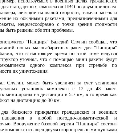
пример, используемых в военных целях гражданских
ть для стандартных комплексов ПВО по двум причинам.
азмера, летящие на малой скорости, тяжело засечь и
ажение их обычными ракетами, предназначенными для
акеты, нецелесообразно с точки зрения стоимости
ы быть решены обе эти проблемы.
онструктор "Панциря" Валерий Слугин сообщал, что
пытаний новых малогабаритных ракет для "Панциря"
обавил, что в настоящее время по этой теме ведутся
нструктор уточнял, что с помощью мини-ракеты будут
оекомплекта одного комплекса при стрельбе по
мости их уничтожения.
ал Слугин, может быть увеличен за счет установки
усковых установок комплекса с 12 до 48 ракет.
ь мини-дроны на дистанции в 5-7 км, в то время как
ьют на дистанцию до 30 км.
 для ближнего прикрытия гражданских и военных
 нападения в любой погодно-климатической и
ночью. Вооружение базовой версии "Панциря" состоит
кже комплекс оснащен двумя скорострельными пушками