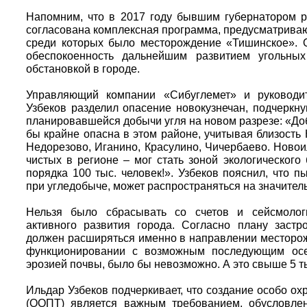
Напомним, что в 2017 году бывшим губернатором 
согласована комплексная программа, предусматриваю
среди которых было месторождение «Тишинское». 
обеспокоенность дальнейшим развитием угольных
обстановкой в городе.
Управляющий компании «Сибуглемет» и руководи
Узбеков разделил опасение новокузнечан, подчеркну
планировавшейся добычи угля на новом разрезе: «До
бы крайне опасна в этом районе, учитывая близость 
Недорезово, Иганино, Красулино, Чичербаево. Новои
чистых в регионе – мог стать зоной экологического
порядка 100 тыс. человек!». Узбеков пояснил, что 
при угледобыче, может распространяться на значитель
Нельзя было сбрасывать со счетов и сейсмолог
активного развития города. Согласно плану заст
должен расширяться именно в направлении месторож
функционировании с возможным последующим осе
эрозией почвы, было бы невозможно. А это свыше 5 ты
Ильдар Узбеков подчеркивает, что создание особо о
(ООПТ) является важным требованием, обусловле