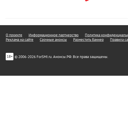
О проекте
Информационное партнерство
Политика конфиденциальн
Реклама на сайте
Срочные анонсы
Разместить баннер
Правила са
© 2006-2026 ForSMI.ru. Анонсы.РФ. Все права защищены.
18+