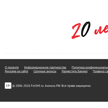
О проекте
Информационное партнерство
Политика конфиденциальн
Реклама на сайте
Срочные анонсы
Разместить баннер
Правила са
© 2006-2026 ForSMI.ru. Анонсы.РФ. Все права защищены.
18+