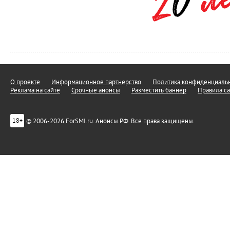
О проекте
Информационное партнерство
Политика конфиденциальн
Реклама на сайте
Срочные анонсы
Разместить баннер
Правила са
© 2006-2026 ForSMI.ru. Анонсы.РФ. Все права защищены.
18+