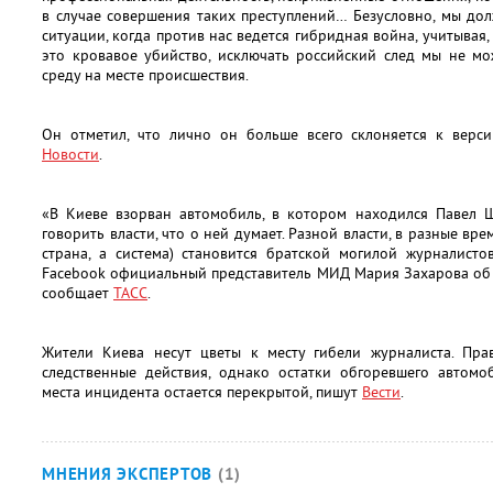
в случае совершения таких преступлений… Безусловно, мы дол
ситуации, когда против нас ведется гибридная война, учитыва
это кровавое убийство, исключать российский след мы не мо
среду на месте происшествия.
Он отметил, что лично он больше всего склоняется к верси
Новости
.
«В Киеве взорван автомобиль, в котором находился Павел Ш
говорить власти, что о ней думает. Разной власти, в разные вре
страна, а система) становится братской могилой журналисто
Facebook официальный представитель МИД Мария Захарова об 
сообщает
ТАСС
.
Жители Киева несут цветы к месту гибели журналиста. Пр
следственные действия, однако остатки обгоревшего автомо
места инцидента остается перекрытой, пишут
Вести
.
МНЕНИЯ ЭКСПЕРТОВ
(1)