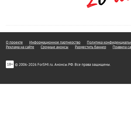
О проекте
Информационное партнерство
Политика конфиденциальн
Реклама на сайте
Срочные анонсы
Разместить баннер
Правила са
© 2006-2026 ForSMI.ru. Анонсы.РФ. Все права защищены.
18+