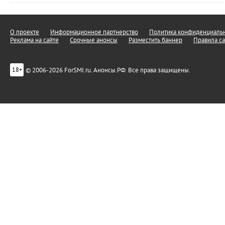
О проекте
Информационное партнерство
Политика конфиденциальн
Реклама на сайте
Срочные анонсы
Разместить баннер
Правила са
© 2006-2026 ForSMI.ru. Анонсы.РФ. Все права защищены.
18+