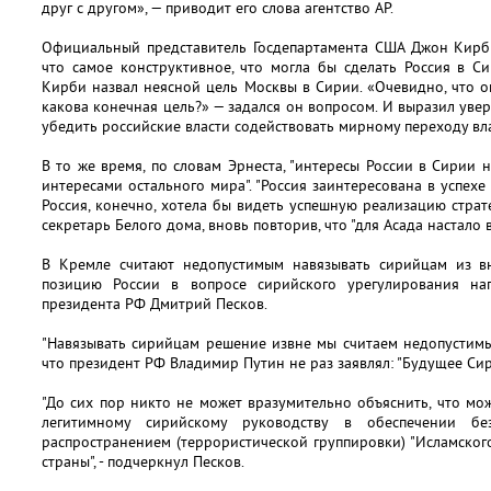
друг с другом», — приводит его слова агентство AP.
Официальный представитель Госдепартамента США Джон Кирби
что самое конструктивное, что могла бы сделать Россия в С
Кирби назвал неясной цель Москвы в Сирии. «Очевидно, что 
какова конечная цель?» — задался он вопросом. И выразил увер
убедить российские власти содействовать мирному переходу вла
В то же время, по словам Эрнеста, "интересы России в Сирии 
интересами остального мира". "Россия заинтересована в успех
Россия, конечно, хотела бы видеть успешную реализацию стратег
секретарь Белого дома, вновь повторив, что "для Асада настало 
В Кремле считают недопустимым навязывать сирийцам из вн
позицию России в вопросе сирийского урегулирования нап
президента РФ Дмитрий Песков.
"Навязывать сирийцам решение извне мы считаем недопустимым
что президент РФ Владимир Путин не раз заявлял: "Будущее Си
"До сих пор никто не может вразумительно объяснить, что м
легитимному сирийскому руководству в обеспечении бе
распространением (террористической группировки) "Исламского
страны", - подчеркнул Песков.