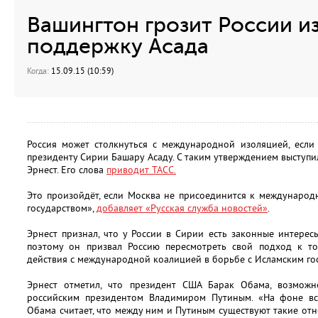
Вашингтон грозит России и
поддержку Асада
Когда:
15.09.15 (10:59)
Россия может столкнуться с международной изоляцией, если
президенту Сирии Башару Асаду. С таким утверждением выступи
Эрнест. Его слова
приводит ТАСС.
Это произойдёт, если Москва не присоединится к междунаро
государством»,
добавляет «Русская служба новостей»
.
Эрнест признал, что у России в Сирии есть законные интере
поэтому он призвал Россию пересмотреть свой подход к т
действия с международной коалицией в борьбе с Исламским гос
Эрнест отметил, что президент США Барак Обама, возможн
российским президентом Владимиром Путиным. «На фоне вс
Обама считает, что между ним и Путиным существуют такие о