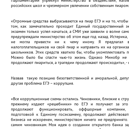
Парламентарий упрекнул министерство в бездействии, напле
российских школ и чрезмерном увлечении собственным пиаром
«Огромные средства выбрасываются на пиар ЕГЭ и на то, чтобы
том, как замечательно проходит Единый государственный эк
экзамен только успел начаться, а СМИ уже заявили о волне са
предупреждали министерство об этом еще год назад. Истерика,
не могла привести ни к чему иному. Я предлагал ве
налогоплательщиков на свой пиар и направить их на организ
школьников. Этих средств хватило бы, чтобы укомплектовать 
Можно было бы спасти чью-то жизнь. Однако Минобр не 
продолжают пиариться, а трагедии продолжают происходить», - 
Назвав такую позицию безответственной и аморальной, депут
другая проблема ЕГЭ – коррупция.
«Все коррупционные схемы остались. Чиновники, близкие к стр
прежнему издают «решебники» по ЕГЭ и получают за это
продолжают функционировать, оффшорные компании, 
подготовкой к Единому госэкзамену, продолжают действоват
бизнеса не искоренен, министерством ничего не предпринято.
самим чиновникам. Моя идея о создании открытого банка за