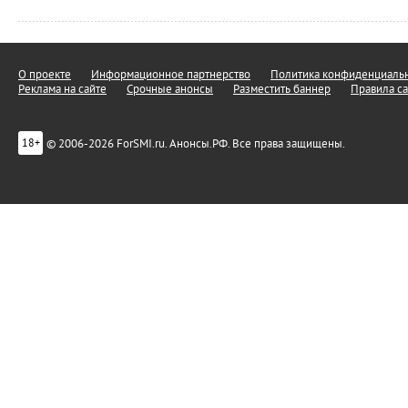
О проекте
Информационное партнерство
Политика конфиденциальн
Реклама на сайте
Срочные анонсы
Разместить баннер
Правила са
© 2006-2026 ForSMI.ru. Анонсы.РФ. Все права защищены.
18+