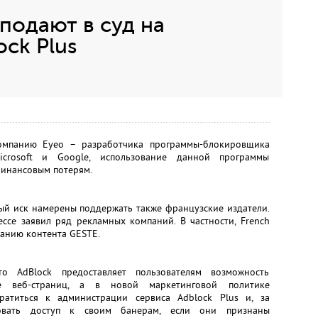
 подают в суд на
ck Plus
омпанию Eyeo – разработчика программы-блокировщика
crosoft и Google, использование данной программы
финансовым потерям.
ый иск намерены поддержать также французские издатели.
ссе заявил ряд рекламных компаний. В частности, French
зданию контента GESTE.
о AdBlock предоставляет пользователям возможность
е веб-страниц, а в новой маркетинговой политике
ратиться к администрации сервиса Adblock Plus и, за
ровать доступ к своим банерам, если они признаны