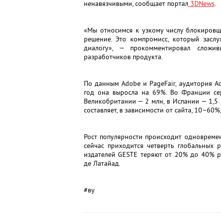
ненавязчивыми, сообщает портал
3
DNews
.
«Мы относимся к узкому числу блокировщ
решение. Это компромисс, который заслу
диалогу», — прокомментировал сложив
разработчиков продукта.
По данным Adobe и PageFair, аудитория Ad
год она выросла на 69%. Во Франции сер
Великобритании — 2 млн, в Испании — 1,5
составляет, в зависимости от сайта, 10–60
Рост популярности происходит одновремен
сейчас приходится четверть глобальных 
издателей GESTE теряют от 20% до 40% р
де Латайад.
#
ву