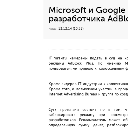
Microsoft и Google
разработчика AdBlo
Когда:
12.12.14 (10:52)
IT
-гиганты намерены подать в суд на к
рекламы AdBlock Plus. По мнению Mi
пользователями привело к колоссальным 
Кроме лидеров
IT
-индустрии к коллективн
Кроме того, о возможном участии в проце
Internet Advertising Bureau и группа по со
Суть претензии состоит не в том, чт
заблокировать рекламу при просмотр
разработчиков. Рекламодатель может об
определённую сумму денег, разблоки