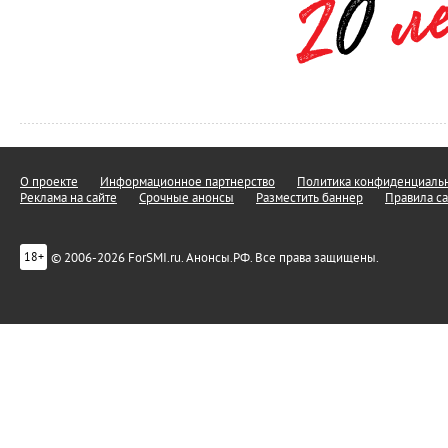
О проекте
Информационное партнерство
Политика конфиденциальн
Реклама на сайте
Срочные анонсы
Разместить баннер
Правила са
© 2006-2026 ForSMI.ru. Анонсы.РФ. Все права защищены.
18+